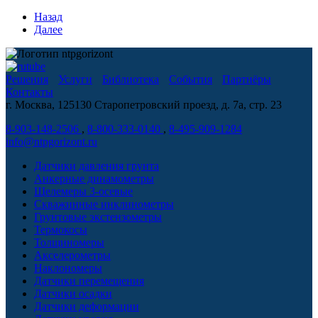
Назад
Далее
Решения
Услуги
Библиотека
События
Партнёры
Контакты
г. Москва, 125130 Старопетровский проезд, д. 7а, стр. 23
8-903-148-2506
,
8-800-333-0140
,
8-495-909-1284
info@ntpgorizont.ru
Датчики давления грунта
Анкерные динамометры
Щелемеры 3-осевые
Скважинные инклинометры
Грунтовые экстензометры
Термокосы
Толщиномеры
Акселерометры
Наклономеры
Датчики перемещения
Датчики осадки
Датчики деформации