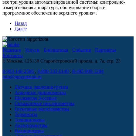
все три уровня автоматизированной системы: контрольно-
измерительная аппаратура, оборудование сбора и
программное обеспечение верхнего уровня».
Назад
Далее
Решения
Услуги
Библиотека
События
Партнёры
Контакты
г. Москва, 125130 Старопетровский проезд, д. 7а, стр. 23
8-903-148-2506
,
8-800-333-0140
,
8-495-909-1284
info@ntpgorizont.ru
Датчики давления грунта
Анкерные динамометры
Щелемеры 3-осевые
Скважинные инклинометры
Грунтовые экстензометры
Термокосы
Толщиномеры
Акселерометры
Наклономеры