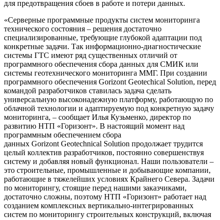
для предотвращения сбоев в работе и потери данных.
«Серверные программные продукты систем мониторинга
технического состояния – решения достаточно
специализированные, требующие глубокой адаптации под
конкретные задачи. Так информационно-диагностические
системы ГТС имеют ряд существенных отличий от
программного обеспечения сбора данных для СМИК или
системы геотехнического мониторинга ММГ. При создании
программного обеспечения Gorizont Geotechical Solution, перед
командой разработчиков cтавилась задача сделать
универсальную высоконадежную платформу, работающую по
облачной технологии и адаптируемую под конкретную задачу
мониторинга, – сообщает Илья Кузьменко, директор по
развитию НТП «Горизонт». В настоящий момент над
программным обеспечением сбора
данных Gorizont Geotechnical Solution продолжает трудится
целый коллектив разработчиков, постоянно совершенствуя
систему и добавляя новый функционал. Наши пользователи –
это строительные, промышленные и добывающие компании,
работающие в тяжелейших условиях Крайнего Севера. Задачи
по мониторингу, стоящие перед нашими заказчиками,
достаточно сложны, поэтому НТП «Горизонт» работает над
созданием комплексных вертикально-интегрированных
систем по мониторингу строительных конструкций, включая