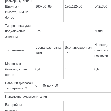
размеры (Длина ×
Ширина ×
160×80×85
170x112x90
D42x380
Высота), мм не
более
Тип разъема для
подключения
SMA
N-тип
антенны
Не входит
Всенаправленная
Всенаправленная
Тип антенны
комплект
1dBi
1dBi
поставки
Масса без
батарей, кг, не
0,4
1.5
0,6
более
Рабочий диапазон
от – 45 до + 50
температур, °С
Параметры электропитания
Батарейные
модули