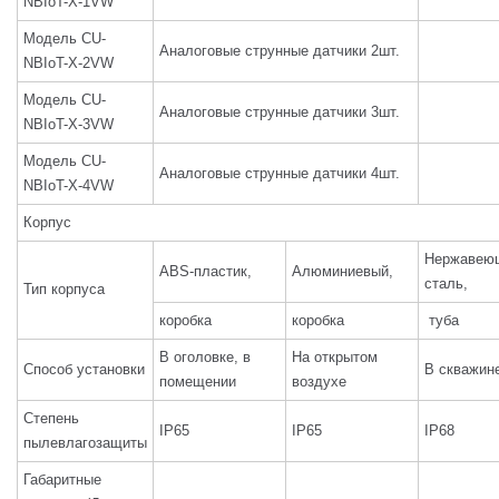
NBIoT-X-1VW
Модель CU-
Аналоговые струнные датчики 2шт.
NBIoT-X-2VW
Модель CU-
Аналоговые струнные датчики 3шт.
NBIoT-X-3VW
Модель CU-
Аналоговые струнные датчики 4шт.
NBIoT-X-4VW
Корпус
Нержавею
ABS-пластик,
Алюминиевый,
сталь,
Тип корпуса
коробка
коробка
туба
В оголовке, в
На открытом
Способ установки
В скважин
помещении
воздухе
Степень
IP65
IP65
IP68
пылевлагозащиты
Габаритные