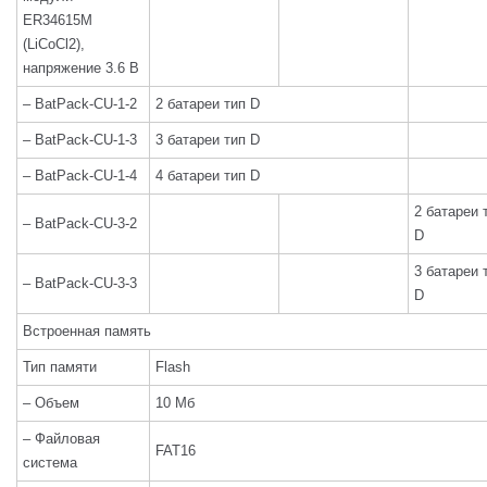
ER34615M
(LiCoCl2),
напряжение 3.6 В
– BatPack-CU-1-2
2 батареи тип D
– BatPack-CU-1-3
3 батареи тип D
– BatPack-CU-1-4
4 батареи тип D
2 батареи 
– BatPack-CU-3-2
D
3 батареи 
– BatPack-CU-3-3
D
Встроенная память
Тип памяти
Flash
– Объем
10 Мб
– Файловая
FAT16
система